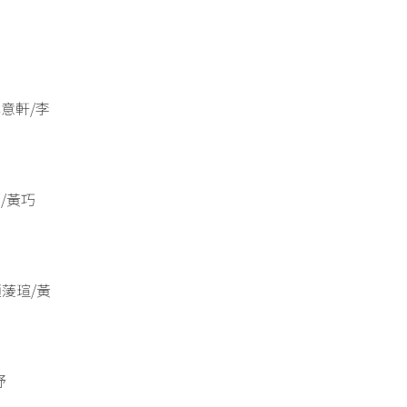
林意軒/李
豪/黃巧
趙蔆瑄/黃
妤