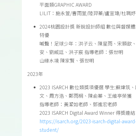
平面類GRAPHIC AWARD
LILIT：施永萱/曹雨萱/陸羿蓁/盧宣瑋/杜珮妤
2024桃園設計獎 新銳設計師組 數位與督媒
特優
喊聲！足球少年：洪子云、陳星雨、宋顥歆
安、劉威廷、洪子宸 指導老師：張世明
山緣水境 陳家賢、張世明
2023年
2023 ISARCH 數位類獎項優選 學生:蘇煒筑
文、周方浩、鄭雨桐、陳俞蓁、王維亭榮獲
指導老師：黃潔如老師、鄧進宏老師
2023 ISARCH Digital Award Winner 得獎連
https://isarch.org/2023-isarch-digital-award
student/