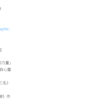
3
aphic-
g
的力量」
來自心靈
三名》
勝》作