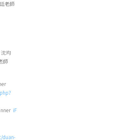
彥廷老師
E
)
、沈均
老師
er
.php?
nner
iF
t/duan-