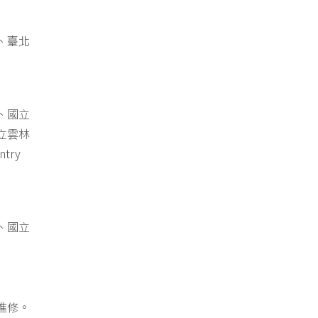
、臺北
、國立
立雲林
try
、國立
進修。