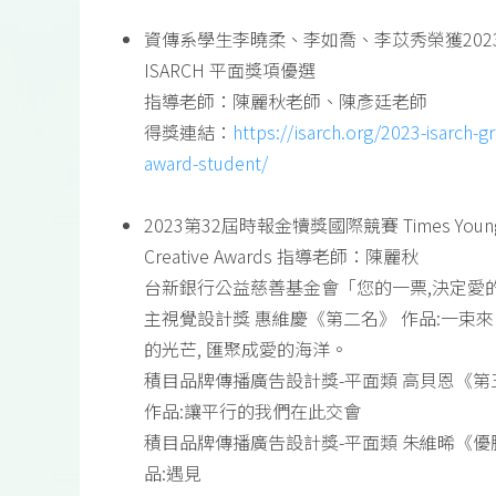
資傳系學生李曉柔、李如喬、李苡秀榮獲202
ISARCH 平面獎項優選
指導老師：陳麗秋老師、陳彥廷老師
得獎連結：
https://isarch.org/2023-isarch-gr
award-student/
2023第32屆時報金犢獎國際競賽 Times Youn
Creative Awards 指導老師：陳麗秋
台新銀行公益慈善基金會「您的一票,決定愛
主視覺設計獎 惠維慶《第二名》 作品:一束
的光芒, 匯聚成愛的海洋。
積目品牌傳播廣告設計獎-平面類 高貝恩《第
作品:讓平行的我們在此交會
積目品牌傳播廣告設計獎-平面類 朱維晞《優
品:遇見