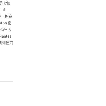
學校包
 of
特大學、提賽
mpton 南
科芬特里大
Nantes
、澳洲墨爾