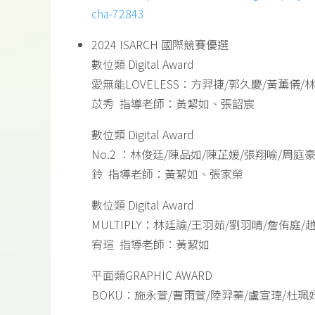
cha-72843
2024 ISARCH 國際競賽優選
數位類 Digital Award
愛無能LOVELESS：方羿捷/郭久慶/黃薰儀/
苡秀 指導老師：黃絜如、張韶宸
數位類 Digital Award
No.2 ：林俊廷/陳品如/陳芷媛/張翔喻/周庭
鈴 指導老師：黃絜如、張家榮
數位類 Digital Award
MULTIPLY：林廷諭/王羽茹/劉羽晴/詹侑庭/
宥瑄 指導老師：黃絜如
平面類GRAPHIC AWARD
BOKU：施永萱/曹雨萱/陸羿蓁/盧宣瑋/杜珮