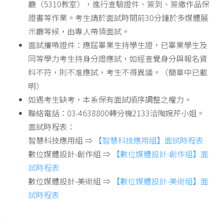
廳（5310教室），進行查驗證件、簽到、簽繳作品保
證書等作業。考生請於面試時間前30分鐘於多媒體展
示廳等候，由專人帶領面試。
面試攜帶證件：應屆畢業生持學生證，已畢業學生及
同等學力考生持身分證應試，如經查覺身分與報名資
料不符，則不准應試，考生不得異議。（簡章中已載
明）
如遇考生缺考，本系保有面試順序調整之權力。
聯絡電話：03-4638800轉分機2133洽陶婉芹小姐。
面試時程表：
智慧科技應用組 ⇒
【智慧科技應用組】面試時程表
數位媒體設計-創作組 ⇒
【數位媒體設計-創作組】面
試時程表
數位媒體設計-美術組 ⇒
【數位媒體設計-美術組】面
試時程表