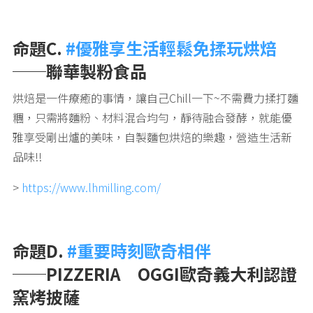
命題C.
#優雅享生活輕鬆免揉玩烘焙
──聯華製粉食品
烘焙是一件療癒的事情，讓自己Chill一下~不需費力揉打麵
糰，只需將麵粉、材料混合均勻，靜待融合發酵，就能優
雅享受剛出爐的美味，自製麵包烘焙的樂趣，營造生活新
品味!!
>
https://www.lhmilling.com/
命題D.
#重要時刻歐奇相伴
──PIZZERIA OGGI歐奇義大利認證
窯烤披薩