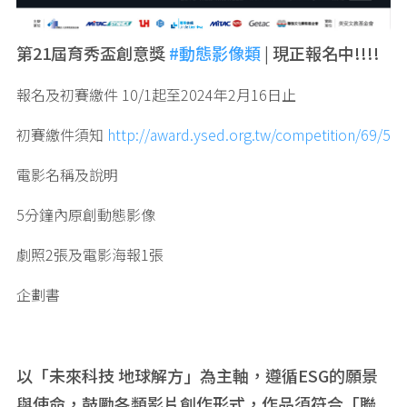
第21屆育秀盃創意獎
#動態影像類
| 現正報名中!!!!
報名及初賽繳件 10/1起至2024年2月16日止
初賽繳件須知
http://award.ysed.org.tw/competition/69/5
電影名稱及說明
5分鐘內原創動態影像
劇照2張及電影海報1張
企劃書
以「未來科技
地球解方」為主軸，遵循
ESG
的願景
與使命，鼓勵各類影片創作形式，作品須符合「聯