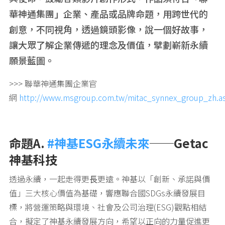
華神通集團」企業、產品或品牌命題，用跨世代的
創意，不同視角，透過鏡頭影像，說一個好故事，
讓大眾了解企業傳遞的理念及價值，擘劃嶄新永續
願景藍圖。
>>> 聯華神通集團企業官
網
http://www.msgroup.com.tw/mitac_synnex_group_zh.a
命題A.
#神基ESG永續未來
──Getac
神基科技
透過永續，一起走得更⾧更遠。神基以「創新、承諾與價
值」三大核心價值為基礎，響應聯合國SDGs永續發展目
標，將營運策略與環境、社會及公司治理(ESG)觀點相結
合，擬定了神基永續發展方向，希望以正向的力量促進更