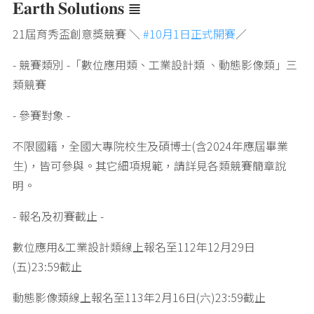
𝐄𝐚𝐫𝐭𝐡 𝐒𝐨𝐥𝐮𝐭𝐢𝐨𝐧𝐬 ≣
21屆育秀盃創意獎競賽 ＼
#10月1日正式開賽
／
- 競賽類別 -「數位應用類、工業設計類 、動態影像類」三
類競賽
- 參賽對象 -
不限國籍，全國大專院校生及碩博士(含2024年應屆畢業
生)，皆可參與。其它細項規範，請詳見各類競賽簡章說
明。
- 報名及初賽截止 -
數位應用&工業設計類線上報名至112年12月29日
(五)23:59截止
動態影像類線上報名至113年2月16日(六)23:59截止