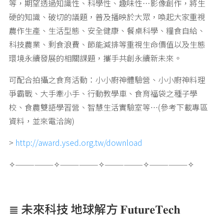
等，期望透過知識性、科學性、趣味性…影像創作，將生
硬的知識、破切的議題，普及播映於大眾，喚起大家重視
農作生產、生活型態、安全健康、餐桌科學、糧食自給、
科技農業、剩食浪費、節能減排等重視生命價值以及生態
環境永續發展的相關課題，攜手共創永續新未來。
可配合拍攝之食育活動：小小廚神體驗營、小小廚神料理
爭霸戰、大手牽小手、行動教學車、食育福袋之種子學
校、食農雙語學習營、智慧生活實驗室等…(參考下載專區
資料，並來電洽詢)
>
http://award.ysed.org.tw/download
✧——————✧——————✧——————✧——————✧
≣ 未來科技 地球解方 𝐅𝐮𝐭𝐮𝐫𝐞𝐓𝐞𝐜𝐡