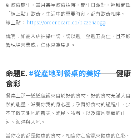
到歐奇慶生，當月壽星歐奇招待，開生日派對，輕鬆簡單
「線上點」歐奇，生活中的重要時刻，都有歐奇相伴。
線上點：
https://order.ocard.co/pizzeriaoggi
說明：如需入店拍攝申請，請以週一至週五為佳，且不影
響現場營業或同仁休息為原則。
命題E.
#從產地到餐桌的美好
──健康
食彩
餐桌上那一道道佳餚來自於好的食材。好的食材充滿大自
然的能量，滋養你我的身心靈；孕育好食材的過程中，少
不了敬天謝地的農夫、漁民、牧者，以及這片美麗的山
河、海洋與大地。
當你吃的都是健康的食材，相信你定會贏來健康的色彩。