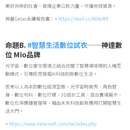
美好共榮的社會，發揮企業公民力量，守護地球資源。
神基Getac永續報告書：>
https://reurl.cc/K0NrR9
命題B.
#智慧生活數位試衣
──神達數
位 Mio品牌
元宇宙、數位孿生環境之結合改變了智慧場域裡的人機互
動模式，引導民眾發掘AI科技的新數位生活。
思考以人為本的數位經濟型態，元宇宙時裝秀、角色替
身、數位布料、數位打樣、3D設計工具、混合實境展示、
數位化供應鏈管理等，藉由未來科技創新應用打開智慧生
活大門。
>
https://www.mitacmdt.com/tw/index.php