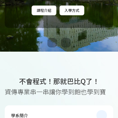
課程介紹
課程介紹
入學方式
入學方式
不會程式！那就巴比Q了！
資傳專業串一串讓你學到飽也學到寶
學系簡介