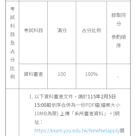
考
錄取同
試
分
科
考試科目
滿分
占分比例
目
參酌順
及
序
占
分
比
資料審查
100
100%
-
例
以下資料審查文件，請於
115
年
2
月5
日
15:00
前
依序合併為一份PDF檔(檔案大小
10MB為限) 上傳「系所審查資料」。(網
址：
https://exam.yzu.edu.tw/NewNetapply
選