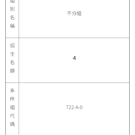
組
別
不分組
名
稱
招
生
4
名
額
系
所
組
722-A-0
代
碼