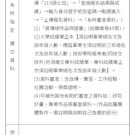
擇「115碩士班」→「查詢報名結果與成
系
績」→輸入身分證字號及密碼→點選進入
所
→「上傳報名資料」→「系所審查資料」)
指
(1)「資傳碩作品保證書」(如簡章第49頁)。
定
(2)大學成績單正本【須註明畢業總名次及
繳
該年級人數，應屆畢業生須註明前三年總名
交
次及該年級人數；技術學院報考者(四技生
資
除外)另須繳交專科成績單，專科成績單上
料
亦須註明畢業總名次及該年級人數】。
(3)資料審查：含自傳、實習、工作經驗、
社團活動、得獎證明。
(4)可補充其他有助於審查之資料如：研究
計畫、專業作品等書面資料。(作品如屬團
體製作，需註明與說明自己負責的部分)
授