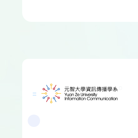
:D
:::