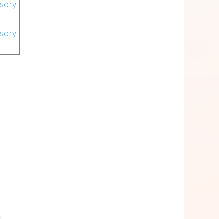
ory
ory