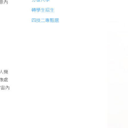
意內
轉學生招生
四技二專甄選
人機
像處
宇宙內