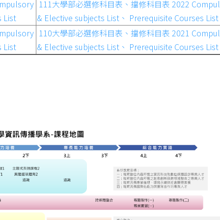
ulsory
111大學部必選修科目表、擋修科目表 2022 Compuls
 List
& Elective subjects List、 Prerequisite Courses List
ulsory
110大學部必選修科目表、擋修科目表 2021 Compuls
 List
& Elective subjects List、 Prerequisite Courses List