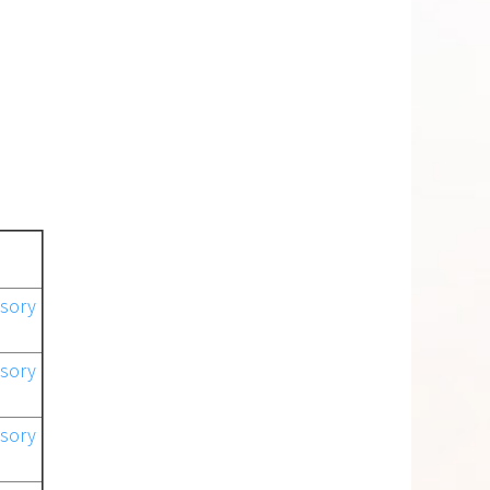
ory
ory
ory