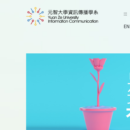
:::
EN