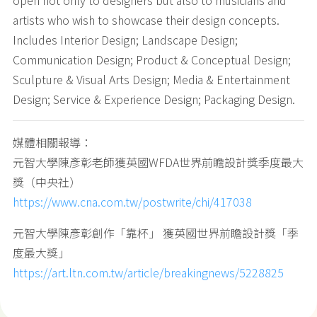
open not only to designers but also to musicians and
artists who wish to showcase their design concepts.
Includes Interior Design; Landscape Design;
Communication Design; Product & Conceptual Design;
Sculpture & Visual Arts Design; Media & Entertainment
Design; Service & Experience Design; Packaging Design.
媒體相關報導：
元智大學陳彥彰老師獲英國WFDA世界前瞻設計獎季度最大
獎（中央社）
https://www.cna.com.tw/postwrite/chi/417038
元智大學陳彥彰創作「靠杯」 獲英國世界前瞻設計獎「季
度最大獎」
https://art.ltn.com.tw/article/breakingnews/5228825