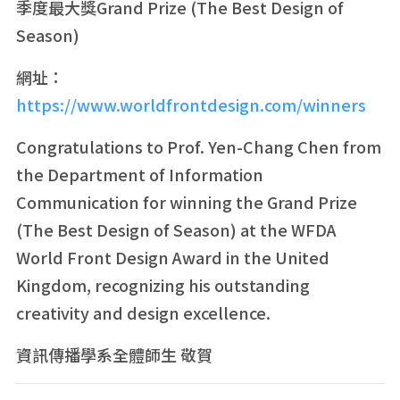
季度最大獎Grand Prize (The Best Design of
Season)
網址：
https://www.worldfrontdesign.com/winners
Congratulations to Prof. Yen-Chang Chen from
the Department of Information
Communication for winning the Grand Prize
(The Best Design of Season) at the WFDA
World Front Design Award in the United
Kingdom, recognizing his outstanding
creativity and design excellence.
資訊傳播學系全體師生 敬賀