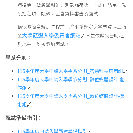
通過第一階段學科能力測驗篩選後，才能申請第二階
段指定項目甄試，包含資料審查及面試。
請依據簡章規定時程前，將本系規定之審查資料上傳
大學甄選入學委員會網站
至
🔗。並依照公告時程
及地點，到校參加面試。
學系分則：
115
學年度大學申請入學
學系分則
_智慧
科技應用組
🔗
115
學年度大學申請入學
學系分則
_數位媒體
設計-創
作組
🔗
115
學年度大學申請入學
學系分則
_數位媒體
設計-美
術組
🔗
甄試準備指引：
115學年度申請入學甄試準備指引
🔗