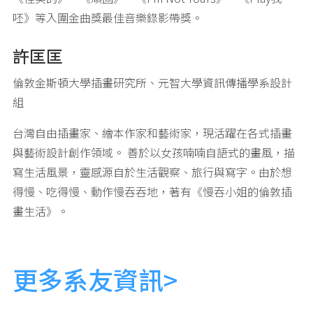
呸》等入圍金曲獎最佳音樂錄影帶獎。
許匡匡
倫敦金斯頓大學插畫研究所、元智大學資訊傳播學系設計
組
台灣自由插畫家、繪本作家和藝術家，現活躍在各式插畫
與藝術設計創作領域。 善於以女孩喃喃自語式的畫風，描
寫生活風景，靈感源自於生活觀察、旅行與寫字。由於想
得慢、吃得慢、動作慢吞吞地，著有《慢吞小姐的倫敦插
畫生活》。
更多系友資訊>