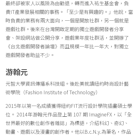
最終卻被家人以風險為由勸退，轉而進入祐生基金會，負
責IT產業發展相關的事務。「至少是有興趣的。」他說，當
時負責的業務有兩大面向，一個是開放社群，另一個就是
遊戲社群。後來在台灣開啟定期的獨立遊戲開發者分享
會、架設網站做公開分享，遊戲業年度社群活，並開辦了
《台北遊戲開發者論壇》而且規模一年比一年大，對獨立
遊戲開發者助益不少。
游翰元
元智大學資訊傳播系科技組。後赴美就讀紐約時尚設計藝
術學院（Fashion Institute of Technology）
2015年以第一名成績獲得紐約FIT流行設計學院插畫碩士學
位。 2014年游翰元作品登上第 107 期 ImagineFX，以「全
世界最好的數位創作者雜誌」為標語，介紹科幻、奇幻、
動畫、遊戲以及漫畫的創作者。他以B.c.N.y.為筆名，作品