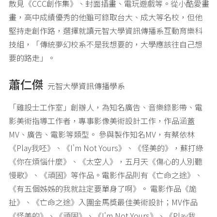
散見《CCC創作集》、封面插畫、電玩遊戲等。從小酷愛畫
畫，高中成績優秀的他雖可錄取台大、成大等名校，但他
堅持走創作路，選擇就讀元智大學資訊傳播系互動育樂科
技組，「傳統夢幻校系不是我想要的，大學應該往自己想
要的路走」。
蕭仁傑
元智大學資訊傳播學系
「雞設士工作室」創辦人，為知名廣告、音樂錄影帶、電
影美術指導工作者，專事影像美術設計工作，作品涵蓋
MV、廣告、電影等類型。 參與製作知名MV，有蔡依林
《Play我呸》、《I'm Not Yours》、《怪美的》，蘇打綠
《你在煩惱什麼》、《太空人》，五月天《傷心的人別聽
慢歌》、《頑固》等作品。電影作品則有《亡命之途》、
《有五個姊姊的我就註定要單身了啊》。 電影作品《詭
扯》、《亡命之途》入圍金馬獎最佳美術設計；MV作品
《怪美的》、《頑固》、《I'm Not Yours》、《Play我