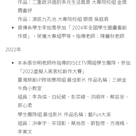
作品：二重疏洪道的多元生活風景 大專院校組 金獎
周書妤
作品：澳底九孔池 大專院校組 銀獎 吳庭君
資傳系學生李如喬參加「 2024年全國學生圖畫書創
作獎」，榮獲大專組甲等。指導老師：陳麗秋老師
2022年
本系張世明老師所指導的ISEETV兩組學生團隊，參加
「2022虛擬人黑客松創作大賽」
臺灣原創IP跨域應用組 最佳影片 作品名稱：三峽金
牛角小教室
組員：李為璘、白紀葳、彭奕綾、洪順祥、蔡容安、
郭心柔
學生團隊組 最佳影片
作品名稱：藝Fun大溪
組員：洪幸宇、宋翊彰、蔡尚恩、劉智傑、方湘楀、
李美文