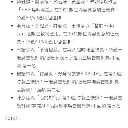
蘇鈺棋、吳紫綾、彭若綺、黃星淳、朱妤婷以作品
「F.F.F.島嶼浮遊」在2021數位內容創意加值競賽，
榮獲AR/VR應用組佳作。
李育廷、余程漢、許靜玟、王維亭以「基於Holo
Lens之數位教材應用」在2021數位內容創意加值競
賽，榮獲AR/VR應用組佳作。
林語玟以「孝親祕芨」在第29屆時報金犢獎，榮獲一
般廣告設計類/旺旺孝親三字經公益廣告設計獎/平面
類 第一名
楊語衿以「修身養…好身材就靠FIXBODY」在第29屆
時報金犢獎：一般廣告設計類/旺旺集團廣告設計獎-
品牌類/平面類 第二名
陳彥廷以「心的旅行」第29屆時報金犢獎：一般廣告
設計類/掌閱APP品牌形象廣告設計獎/平面類 第三名
2019年