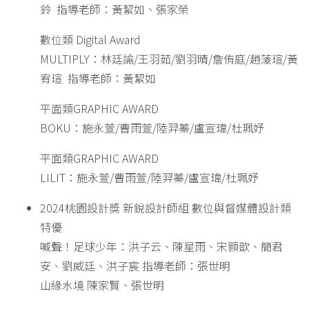
鈴 指導老師：黃絜如、張家榮
數位類 Digital Award
MULTIPLY：林廷諭/王羽茹/劉羽晴/詹侑庭/趙蔆瑄/黃
宥瑄 指導老師：黃絜如
平面類GRAPHIC AWARD
BOKU：施永萱/曹雨萱/陸羿蓁/盧宣瑋/杜珮妤
平面類GRAPHIC AWARD
LILIT：施永萱/曹雨萱/陸羿蓁/盧宣瑋/杜珮妤
2024桃園設計獎 新銳設計師組 數位與督媒體設計類
特優
喊聲！足球少年：洪子云、陳星雨、宋顥歆、簡君
安、劉威廷、洪子宸 指導老師：張世明
山緣水境 陳家賢、張世明