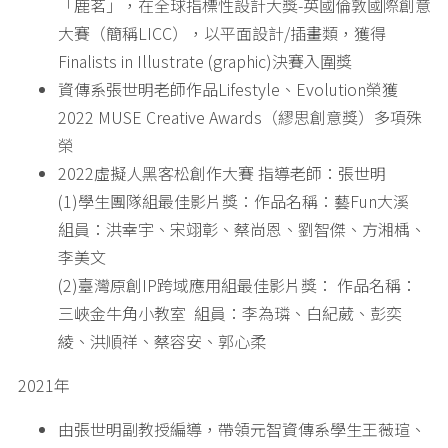
「鹿茗」，在全球指標性設計大獎-英國倫敦國際創意
大賽（簡稱LICC），以平面設計/插畫類，獲得
Finalists in Illustrate (graphic)決賽入圍獎
資傳系張世明老師作品Lifestyle、Evolution榮獲
2022 MUSE Creative Awards（繆思創意獎）多項殊
榮
2022虛擬人黑客松創作大賽 指導老師：張世明
(1)學生團隊組最佳影片獎：作品名稱：藝Fun大溪
組員：洪幸宇、宋翊彰、蔡尚恩、劉智傑、方湘楀、
李美文
(2)臺灣原創IP跨域應用組最佳影片獎： 作品名稱：
三峽金牛角小教室 組員：李為璘、白紀葳、彭奕
綾、洪順祥、蔡容安、郭心柔
2021年
由張世明副教授編導，帶領元智資傳系學生王薇瑄、