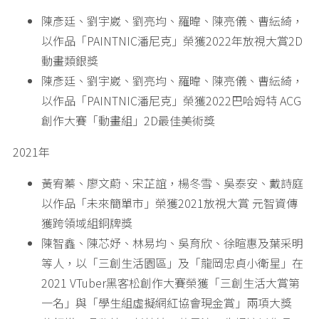
陳彥廷、劉宇崴、劉亮均、羅暐、陳亮儀、曹紜綺，
以作品「PAINTNIC潘尼克」榮獲2022年放視大賞2D
動畫類銀獎
陳彥廷、劉宇崴、劉亮均、羅暐、陳亮儀、曹紜綺，
以作品「PAINTNIC潘尼克」榮獲2022巴哈姆特 ACG
創作大賽「動畫組」2D最佳美術獎
2021年
黃宥蓁、廖文蔚、宋芷誼，楊冬雪、吳泰安、戴詩庭
以作品「未來簡單市」榮獲2021放視大賞 元智資傳
獲跨領域組銅牌獎
陳智鑫、陳芯妤、林易均、吳育欣、徐暄惠及葉采明
等人，以「三創生活園區」及「龍岡忠貞小衛星」在
2021 VTuber黑客松創作大賽榮獲「三創生活大賞第
一名」與「學生組虛擬網紅協會現金賞」兩項大獎