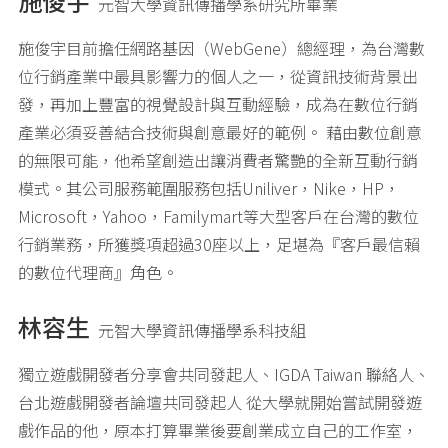
施俊宇
元智大學資訊傳播學系研究所畢業
施俊宇目前擔任網路基因（WebGene）總經理，為台灣數
位行銷產業中最具影響力的個人之一，從資訊技術背景出
發，再加上豐富的視覺設計與互動經驗，成為在數位行銷
產業必須妥善結合技術與創意最好的範例。 藉由數位創意
的無限可能，他希望創造出讓消費者驚艷的全新互動行銷
模式。其公司服務範圍服務包括Uniliver，Nike，HP，
Microsoft，Yahoo，Familymart等大型客戶在台灣的數位
行銷業務，所獲獎項超過30座以上，足堪為『客戶最信賴
的數位代理商』角色。
林容生
元智大學資訊傳播學系科技組
獨立遊戲開發者分享會共同發起人、IGDA Taiwan 聯絡人、
台北遊戲開發者論壇共同發起人 從大學就開始嘗試開發遊
戲作品的他，原本打算畢業後要創業成立自己的工作室，