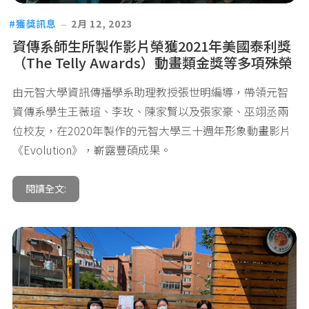
獲獎訊息
2月 12, 2023
資傳系師生所製作影片榮獲2021年美國泰利獎
（The Telly Awards）動畫類金獎等多項殊榮
由元智大學資訊傳播學系助理教授張世明編導，帶領元智
資傳系學生王薇瑄、李玫、陳家賢以及張家豪、巫翊丞兩
位校友，在2020年製作的元智大學三十週年形象動畫影片
《Evolution》，嶄露豐碩成果。
閱讀全文: