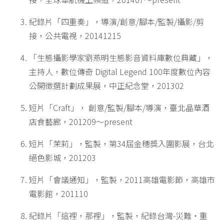
紀錄片「四重奏」，導演/創意/腳本/監製/攝影/剪
接，公共電視，20141215
「生態攝影學家劉燕明生態影音資料庫數位典藏」，
主持人，數位傳奇 Digital Legend 100年度數位內容
公開徵選計劃成果展，中正紀念堂，201302
短片「Craft」， 創意/監製/腳本/導演，臺北晶華酒
店食藝廊，201209～present
短片「茉莉」，監製，第34屆金穗獎入圍影展，台北
絕色影城，201203
短片「會議通知」，監製，2011高雄電影節，高雄市
電影館，201110
紀錄片「這裡，那裡」，監製，紀錄台灣-災難‧重