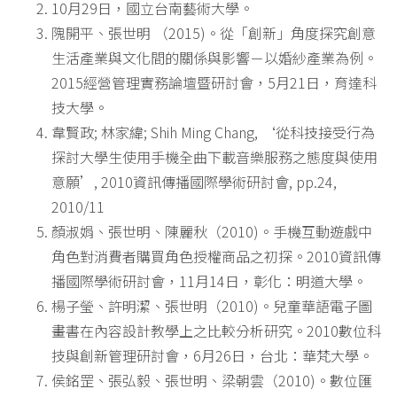
10月29日，國立台南藝術大學。
隗開平、張世明 （2015)。從「創新」角度探究創意
生活產業與文化間的關係與影響－以婚紗產業為例。
2015經營管理實務論壇暨研討會，5月21日，育達科
技大學。
韋賢政; 林家緯; Shih Ming Chang, ‘從科技接受行為
探討大學生使用手機全曲下載音樂服務之態度與使用
意願’, 2010資訊傳播國際學術研討會, pp.24,
2010/11
顏淑娟、張世明、陳麗秋（2010)。手機互動遊戲中
角色對消費者購買角色授權商品之初探。2010資訊傳
播國際學術研討會，11月14日，彰化：明道大學。
楊子瑩、許明潔、張世明（2010)。兒童華語電子圖
畫書在內容設計教學上之比較分析研究。2010數位科
技與創新管理研討會，6月26日，台北：華梵大學。
侯銘罡、張弘毅、張世明、梁朝雲（2010)。數位匯