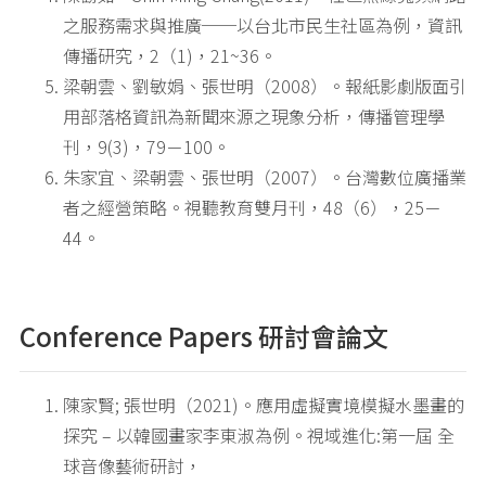
之服務需求與推廣──以台北市民生社區為例，資訊
傳播研究，2（1)，21~36。
梁朝雲、劉敏娟、張世明（2008）。報紙影劇版面引
用部落格資訊為新聞來源之現象分析，傳播管理學
刊，9(3)，79－100。
朱家宜、梁朝雲、張世明（2007）。台灣數位廣播業
者之經營策略。視聽教育雙月刊，48（6），25－
44。
Conference Papers 研討會論文
陳家賢; 張世明（2021)。應用虛擬實境模擬水墨畫的
探究 – 以韓國畫家李東淑為例。視域進化:第一屆 全
球音像藝術研討，