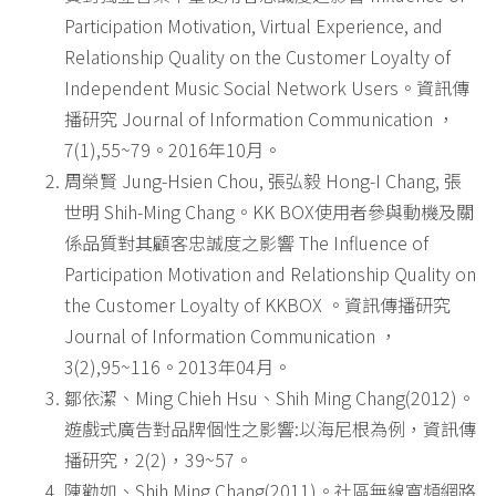
Participation Motivation, Virtual Experience, and
Relationship Quality on the Customer Loyalty of
Independent Music Social Network Users。資訊傳
播研究 Journal of Information Communication ，
7(1),55~79。2016年10月。
周榮賢 Jung-Hsien Chou, 張弘毅 Hong-I Chang, 張
世明 Shih-Ming Chang。KK BOX使用者參與動機及關
係品質對其顧客忠誠度之影響 The Influence of
Participation Motivation and Relationship Quality on
the Customer Loyalty of KKBOX 。資訊傳播研究
Journal of Information Communication ，
3(2),95~116。2013年04月。
鄒依潔、Ming Chieh Hsu、Shih Ming Chang(2012)。
遊戲式廣告對品牌個性之影響:以海尼根為例，資訊傳
播研究，2(2)，39~57。
陳勸如、Shih Ming Chang(2011)。社區無線寬頻網路