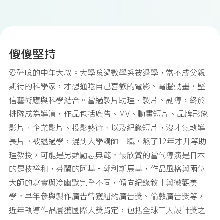
傻傻堅持
愛碎唸的中年大叔。大學唸過數學系被退學，當不成父親
期待的科學家，才想通唸自己喜歡的電影、電腦動畫，堅
信藝術應與科學結合。當過製片助理、製片、副導，終於
排隊成為導演，作品包括廣告、MV、動畫短片、品牌形象
影片、企業影片、投影藝術、以及紀錄短片，沒才氣執導
長片。被退過學，混到大學講師一職，熬了12年才升等助
理教授，可能是另類勵志典範。最欣賞的當代導演是日本
的是枝裕和，芬蘭的阿基·郭利斯馬基，作品風格與兩位
大師的寫實與冷幽默完全不同，傾向紀錄敘事與微觀美
學。早年參與製作廣告曾獲紐約廣告獎、倫敦廣告獎等，
近年執導作品屢獲國際大獎肯定，包括全球三大設計獎之