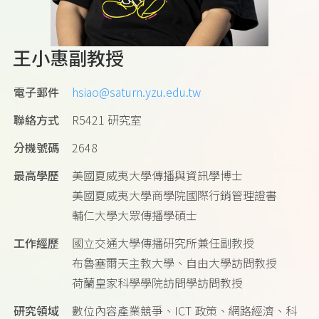
王小惠副教授
電子郵件
hsiao@saturn.yzu.edu.tw
聯絡方式
R5421 研究室
分機號碼
2648
最高學歷
美國夏威夷大學傳播與資訊學博士
美國夏威夷大學商學院國際行銷管理證書
輔仁大學大眾傳播學碩士
工作經歷
國立交通大學傳播研究所兼任副教授
布魯塞爾天主教大學、自由大學訪問教授
荷蘭皇家科學學院訪問學訪問教授
研究領域
數位內容產業競爭、ICT 政策、網路經濟、科