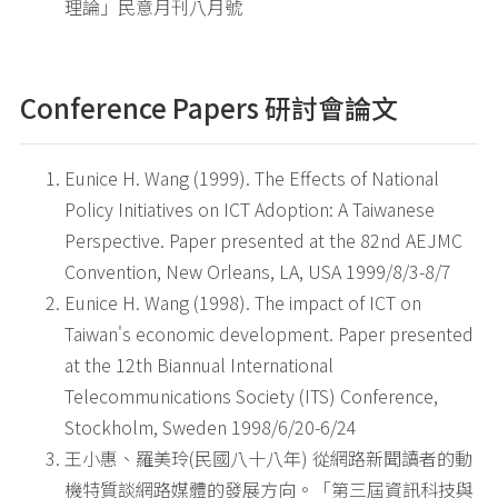
理論」民意月刊八月號
Conference Papers 研討會論文
Eunice H. Wang (1999). The Effects of National
Policy Initiatives on ICT Adoption: A Taiwanese
Perspective. Paper presented at the 82nd AEJMC
Convention, New Orleans, LA, USA 1999/8/3-8/7
Eunice H. Wang (1998). The impact of ICT on
Taiwan's economic development. Paper presented
at the 12th Biannual International
Telecommunications Society (ITS) Conference,
Stockholm, Sweden 1998/6/20-6/24
王小惠、羅美玲(民國八十八年) 從網路新聞讀者的動
機特質談網路媒體的發展方向。「第三屆資訊科技與