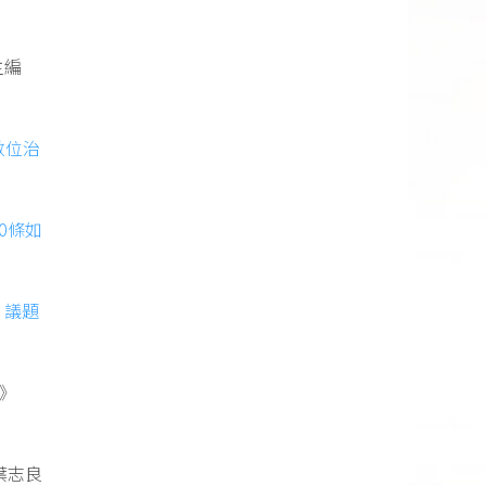
主編
數位治
0條如
。
、議題
》
葉志良