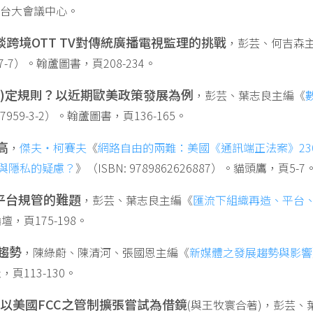
思台大會議中心。
談跨境
OTT TV
對傳統廣播電視監理的挑戰
，彭芸、何吉森
2-07-7）。翰蘆圖書，頁208-234。
)
定規則？以近期歐美政策發展為例
，彭芸、葉志良主編《
6-97959-3-2）。翰蘆圖書，頁136-165。
高
，
傑夫‧柯賽夫
《
網路自由的兩難：美國《通訊端正法案》23
與隱私的疑慮？
》（ISBN: 9789862626887）。貓頭鷹，頁5-7
平台規管的難題
，彭芸、葉志良主編《
匯流下組織再造、平台
雲論壇，頁175-198。
趨勢
，陳綠蔚、陳清河、張國恩主編《
新媒體之發展趨勢與影響
社，頁113-130。
以美國
FCC
之管制擴張嘗試為借鏡
(與王牧寰合著)，彭芸、