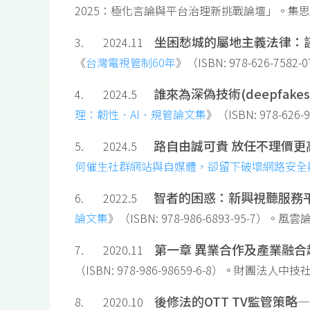
2025：極化言論與平台治理新挑戰論壇」。集
坐困愁城的屬地主義法律：
3. 2024.11
《
台灣電視管制60年
》（ISBN: 978-626-758
誰來為深偽技術
(deepfakes
4. 2024.5
理：韌性．AI．規管論文集
》（ISBN: 978-62
路自由誠可貴
放任不理價更
5. 2024.5
何催生社群網站與自媒體，卻留下破壞網路安全
智者的困惑：新興視聽服務
6. 2022.5
論文集
》（ISBN: 978-986-6893-95-7）。風
第一章
異業合作及產業融合
7. 2020.11
（ISBN: 978-986-98659-6-8）。財團法人中技
後修法的
OTT TV
監管策略
—
8. 2020.10