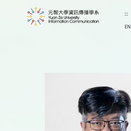
:::
EN