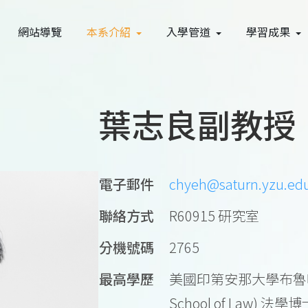
網站導覽
本系介紹
入學管道
學習成果
葉志良副教授
電子郵件
chyeh@saturn.yzu.edu
聯絡方式
R60915 研究室
分機號碼
2765
最高學歷
美國印第安那大學布魯明
School of Law) 法