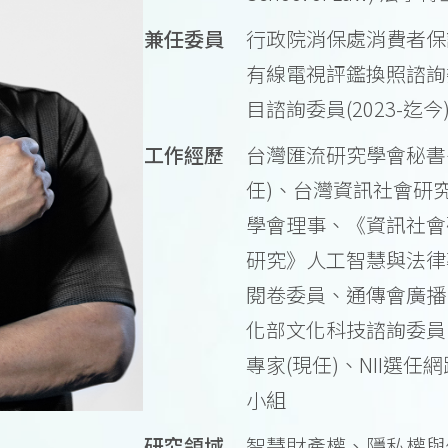
兼任委員
行政院消保處消費者保護
有線電視評鑑換照諮詢委
目諮詢委員(2023-迄今
工作經歷
台灣匯流研究學會秘書
任)、台灣資訊社會研
學會理事、《資訊社會
研究》人工智慧與法律
閱卷委員、通傳會廣播
化部文化科技諮詢委員
專家(現任)、NII選
小組
研究領域
智慧財產權、隱私權與